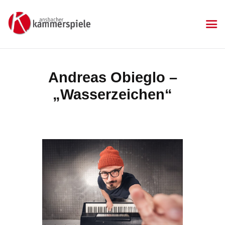
KAMMERSPIELE
Ansbacher Kammerspiele
Spielplan
Andreas Obieglo –
Aktuelles
„Wasserzeichen“
Die Kammerspiele
Mitgliedschaft
Sponsoren
Kontakt & Anfahrt
Kartenkauf
Gastronomie
Impressum
Datenschutzerklärung