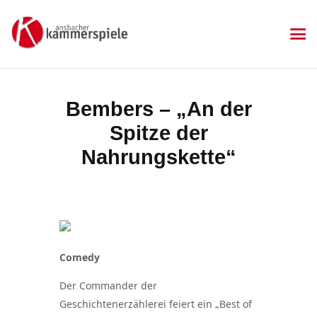
KAMMERSPIELE
Ansbacher Kammerspiele
Spielplan
Bembers – „An der
Aktuelles
Spitze der
Die Kammerspiele
Mitgliedschaft
Nahrungskette“
Sponsoren
Kontakt & Anfahrt
Kartenkauf
Gastronomie
Impressum
Comedy
Datenschutzerklärung
Der Commander der
Geschichtenerzählerei feiert ein „Best of